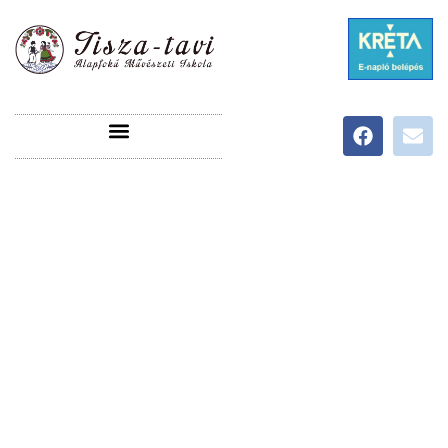
ÜDVÖZÖLJÜK A TISZA-TAVI ALAPFOKÚ
MŰVÉSZETI ISKOLA HONLAPJÁN!