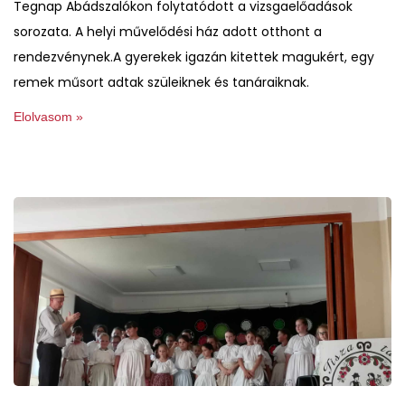
Tegnap Abádszalókon folytatódott a vizsgaelőadások
sorozata. A helyi művelődési ház adott otthont a
rendezvénynek.A gyerekek igazán kitettek magukért, egy
remek műsort adtak szüleiknek és tanáraiknak.
Elolvasom »