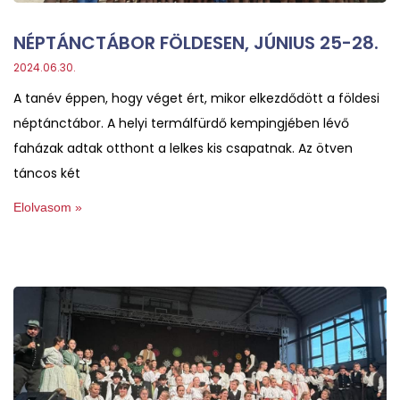
NÉPTÁNCTÁBOR FÖLDESEN, JÚNIUS 25-28.
2024.06.30.
A tanév éppen, hogy véget ért, mikor elkezdődött a földesi
néptánctábor. A helyi termálfürdő kempingjében lévő
faházak adtak otthont a lelkes kis csapatnak. Az ötven
táncos két
Elolvasom »