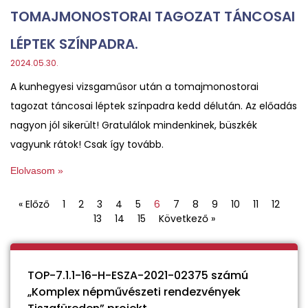
TOMAJMONOSTORAI TAGOZAT TÁNCOSAI
LÉPTEK SZÍNPADRA.
2024.05.30.
A kunhegyesi vizsgaműsor után a tomajmonostorai
tagozat táncosai léptek színpadra kedd délután. Az előadás
nagyon jól sikerült! Gratulálok mindenkinek, büszkék
vagyunk rátok! Csak így tovább.
Elolvasom »
« Előző
1
2
3
4
5
6
7
8
9
10
11
12
13
14
15
Következő »
TOP-7.1.1-16-H-ESZA-2021-02375 számú
„Komplex népművészeti rendezvények