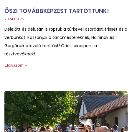
ŐSZI TOVÁBBKÉPZÉST TARTOTTUNK!
2024.09.25.
Délelőtt és délután is roptuk a túrkevei csárdást, frisset és a
verbunkot. Köszönjük a táncmestereknek, Hajninak és
Gergőnek a kiváló tanítást! Óriási pirospont a
résztvevőknek!
Elolvasom »