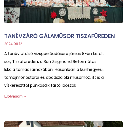
TANÉVZÁRÓ GÁLAMŰSOR TISZAFÜREDEN
2024.06.12.
A tanév utolsó vizsgaelőadására június 8-án került
sor, Tiszafüreden, a Bán Zsigmond Református
Iskola tornacsarnokában. Hasonlóan a kunhegyesi,
tomajmonostorai és abádszalóki műsorhoz, itt is a
vízkereszttől pünkösdik tartó időszak
Elolvasom »