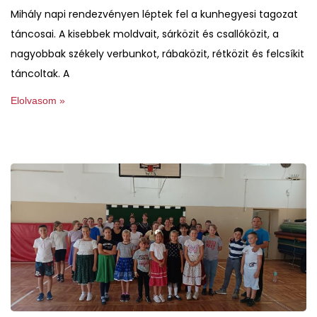
Mihály napi rendezvényen léptek fel a kunhegyesi tagozat
táncosai. A kisebbek moldvait, sárközit és csallóközit, a
nagyobbak székely verbunkot, rábaközit, rétközit és felcsíkit
táncoltak. A
Elolvasom »