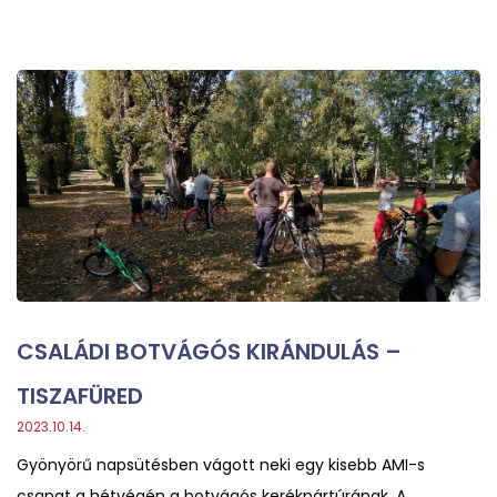
CSALÁDI BOTVÁGÓS KIRÁNDULÁS –
TISZAFÜRED
2023.10.14.
Gyönyörű napsütésben vágott neki egy kisebb AMI-s
csapat a hétvégén a botvágós kerékpártúrának. A