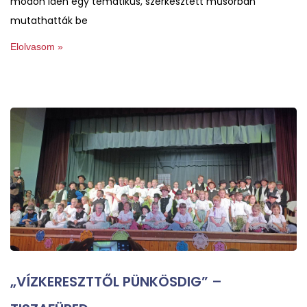
módon idén egy tematikus, szerkesztett műsorban
mutathatták be
Elolvasom »
„VÍZKERESZTTŐL PÜNKÖSDIG” –