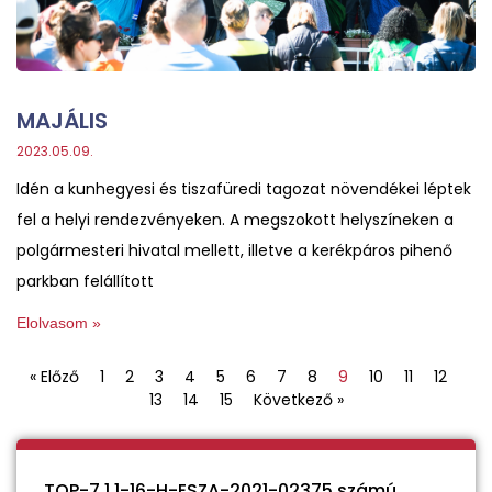
MAJÁLIS
2023.05.09.
Idén a kunhegyesi és tiszafüredi tagozat növendékei léptek
fel a helyi rendezvényeken. A megszokott helyszíneken a
polgármesteri hivatal mellett, illetve a kerékpáros pihenő
parkban felállított
Elolvasom »
« Előző
1
2
3
4
5
6
7
8
9
10
11
12
13
14
15
Következő »
TOP-7.1.1-16-H-ESZA-2021-02375 számú