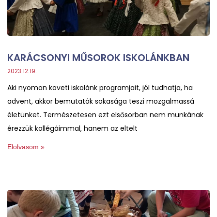
KARÁCSONYI MŰSOROK ISKOLÁNKBAN
2023.12.19.
Aki nyomon követi iskolánk programjait, jól tudhatja, ha
advent, akkor bemutatók sokasága teszi mozgalmassá
életünket. Természetesen ezt elsősorban nem munkának
érezzük kollégáimmal, hanem az eltelt
Elolvasom »