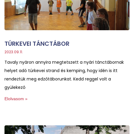
TÚRKEVEI TÁNCTÁBOR
2023.09.11.
Tavaly nyáron annyira megtetszett a nyári tánctábornak
helyet adó túrkevei strand és kemping, hogy idén is itt
rendeztük meg edzőtáborunkat. Kedd reggel volt a
gyülekező
Elolvasom »