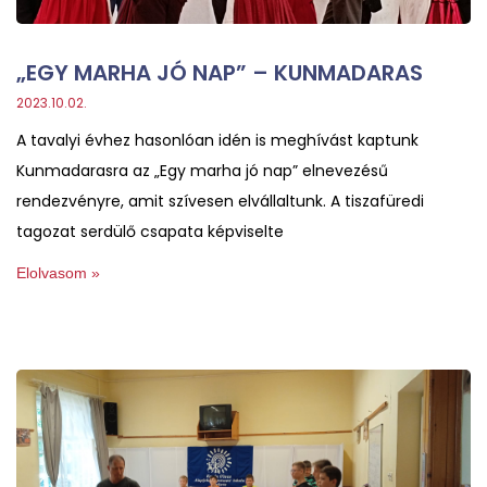
„EGY MARHA JÓ NAP” – KUNMADARAS
2023.10.02.
A tavalyi évhez hasonlóan idén is meghívást kaptunk
Kunmadarasra az „Egy marha jó nap” elnevezésű
rendezvényre, amit szívesen elvállaltunk. A tiszafüredi
tagozat serdülő csapata képviselte
Elolvasom »