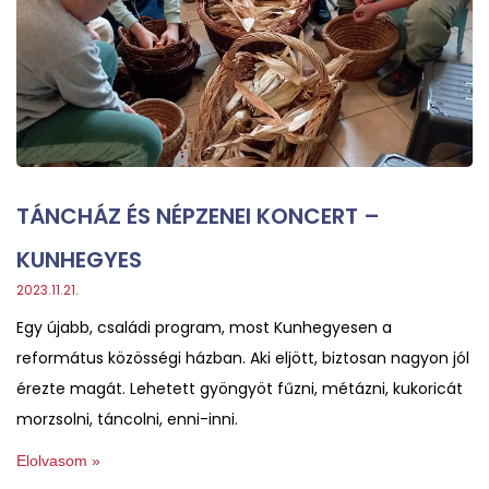
TÁNCHÁZ ÉS NÉPZENEI KONCERT –
KUNHEGYES
2023.11.21.
Egy újabb, családi program, most Kunhegyesen a
református közösségi házban. Aki eljött, biztosan nagyon jól
érezte magát. Lehetett gyöngyöt fűzni, métázni, kukoricát
morzsolni, táncolni, enni-inni.
Elolvasom »