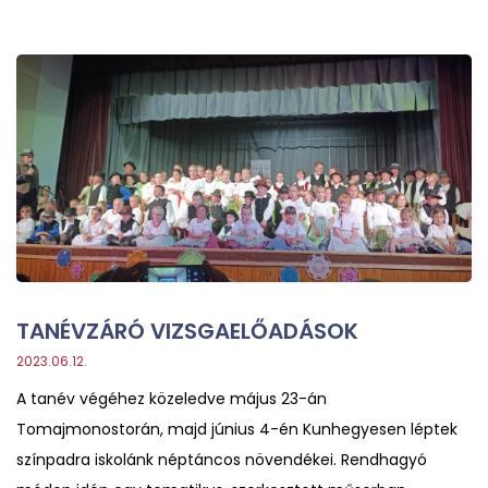
TANÉVZÁRÓ VIZSGAELŐADÁSOK
2023.06.12.
A tanév végéhez közeledve május 23-án
Tomajmonostorán, majd június 4-én Kunhegyesen léptek
színpadra iskolánk néptáncos növendékei. Rendhagyó