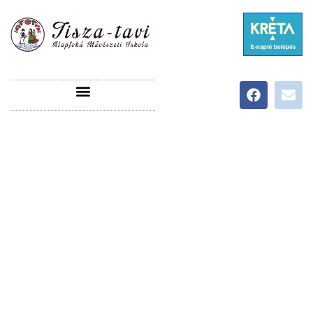
ÜDVÖZÖLJÜK A TISZA-TAVI ALAPFOKÚ
MŰVÉSZETI ISKOLA HONLAPJÁN!