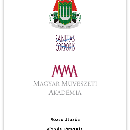
Rózsa Utazás
Vígh és Társa Kft.