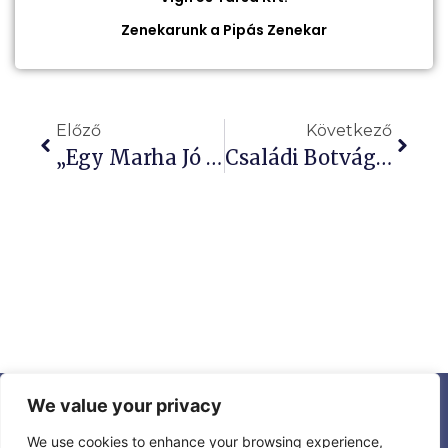
Zenekarunk a Pipás Zenekar
Előző
Következő
„Egy Marha Jó Nap” – Kunmadaras
Családi Botvágós Kirándulás – Tiszafüred
We value your privacy
Aktualitások
Ismerjen meg minket
Dokumentumok
Tanfelügyelet
We use cookies to enhance your browsing experience,