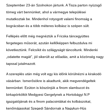
Szeptember 23-án Szolnokon jártunk. A Tisza parton nyüzsgő
tömeg várt bennünket, ahol a vármegye települései
mutatkoztak be. Mindenhol rotyogott valami finomság a
bográcsban és a több méteres kolbász is szépen sült.
Fellépés előtt még megnéztük a Fricska táncegyüttes
fergeteges műsorát, azután kellőképpen felbuzdulva mi
következtünk. Felcsíkit és szilágyságit táncoltunk. Mindenki
„odatette magát”, jól sikerült az előadás, amit a közönség nagy
tapssal jutalmazott.
A szereplés után még volt egy kis időnk körülnézni a kirakodó
vásárban. Ismerősökre is akadtunk, akik megvendégeltek
bennünket. Ezúton is köszönjük a finom slambucot és
birkapörköltöt Medgyesi Gergelynek a Hortobágyi N.P
igazgatójának és a finom palacsintákat és kolbászokat,
kenőmájasokat Szegedi Sándornak a Nagykun-Hús