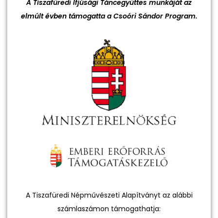
A Tiszafüredi Ifjúsági Táncegyüttes munkáját az
elmúlt évben támogatta a Csoóri Sándor Program.
A Tiszafüredi Népművészeti Alapítványt az alábbi
számlaszámon támogathatja: