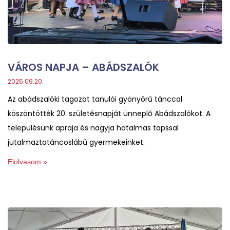
VÁROS NAPJA – ABÁDSZALÓK
2025.09.20.
Az abádszalóki tagozat tanulói gyönyörű tánccal
köszöntötték 20. születésnapját ünneplő Abádszalókot. A
településünk apraja és nagyja hatalmas tapssal
jutalmaztatáncoslábú gyermekeinket.
Elolvasom »