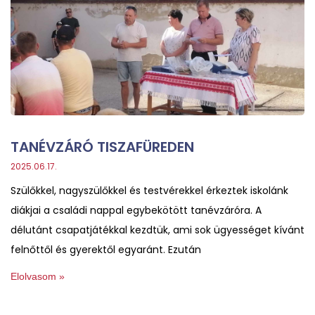
TANÉVZÁRÓ TISZAFÜREDEN
2025.06.17.
Szülőkkel, nagyszülőkkel és testvérekkel érkeztek iskolánk
diákjai a családi nappal egybekötött tanévzáróra. A
délutánt csapatjátékkal kezdtük, ami sok ügyességet kívánt
felnőttől és gyerektől egyaránt. Ezután
Elolvasom »