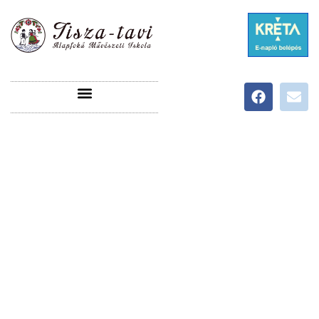
ÜDVÖZÖLJÜK A TISZA-TAVI ALAPFOKÚ
MŰVÉSZETI ISKOLA HONLAPJÁN!