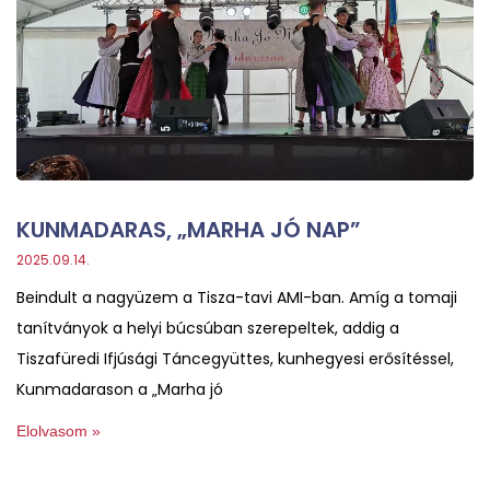
KUNMADARAS, „MARHA JÓ NAP”
2025.09.14.
Beindult a nagyüzem a Tisza-tavi AMI-ban. Amíg a tomaji
tanítványok a helyi búcsúban szerepeltek, addig a
Tiszafüredi Ifjúsági Táncegyüttes, kunhegyesi erősítéssel,
Kunmadarason a „Marha jó
Elolvasom »