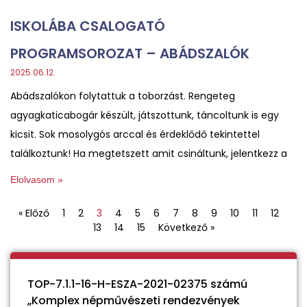
ISKOLÁBA CSALOGATÓ
PROGRAMSOROZAT – ABÁDSZALÓK
2025.06.12.
Abádszalókon folytattuk a toborzást. Rengeteg
agyagkaticabogár készült, játszottunk, táncoltunk is egy
kicsit. Sok mosolygós arccal és érdeklődő tekintettel
találkoztunk! Ha megtetszett amit csináltunk, jelentkezz a
Elolvasom »
« Előző
1
2
3
4
5
6
7
8
9
10
11
12
13
14
15
Következő »
TOP-7.1.1-16-H-ESZA-2021-02375 számú
„Komplex népművészeti rendezvények