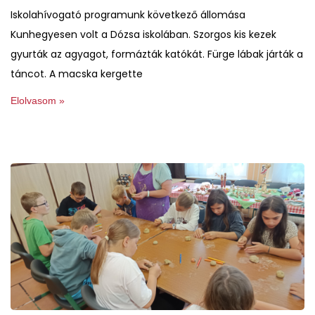
Iskolahívogató programunk következő állomása
Kunhegyesen volt a Dózsa iskolában. Szorgos kis kezek
gyurták az agyagot, formázták katókát. Fürge lábak járták a
táncot. A macska kergette
Elolvasom »