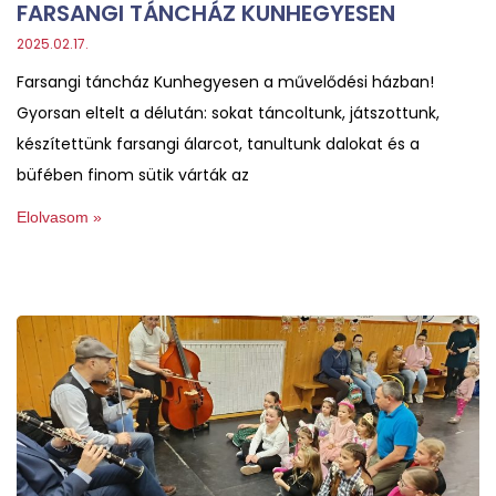
FARSANGI TÁNCHÁZ KUNHEGYESEN
2025.02.17.
Farsangi táncház Kunhegyesen a művelődési házban!
Gyorsan eltelt a délután: sokat táncoltunk, játszottunk,
készítettünk farsangi álarcot, tanultunk dalokat és a
büfében finom sütik várták az
Elolvasom »