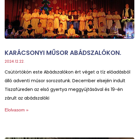
KARÁCSONYI MŰSOR ABÁDSZALÓKON.
2024.12.22.
Csütörtökön este Abádszalókon ért véget a tíz előadásból
álló adventi műsor sorozatunk. December elsején indult
Tiszafüreden az első gyertya meggyújtásával és 19-én
zárult az abádszalóki
Elolvasom »