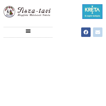
ÜDVÖZÖLJÜK A TISZA-TAVI ALAPFOKÚ
MŰVÉSZETI ISKOLA HONLAPJÁN!