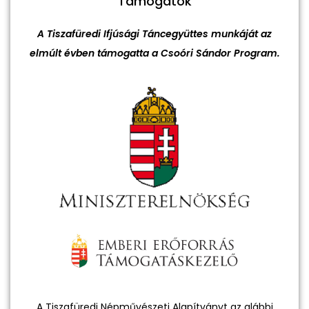
Támogatók
A Tiszafüredi Ifjúsági Táncegyüttes munkáját az
elmúlt évben támogatta a Csoóri Sándor Program.
A Tiszafüredi Népművészeti Alapítványt az alábbi