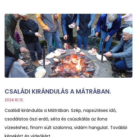
CSALÁDI KIRÁNDULÁS A MÁTRÁBAN.
2024.10.13.
Családi kirándulás a Mátrában. Szép, napsütéses idő,
csodálatos őszi erdő, séta és csúszkálás az Ilona
vízeséshez, finom sült szalonna, vidám hangulat. További
képekért és videókért