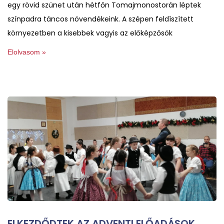
egy rövid szünet után hétfőn Tomajmonostorán léptek
színpadra táncos növendékeink. A szépen feldíszített
környezetben a kisebbek vagyis az előképzősök
Elolvasom »
ELKEZDŐDTEK AZ ADVENTI ELŐADÁSOK.