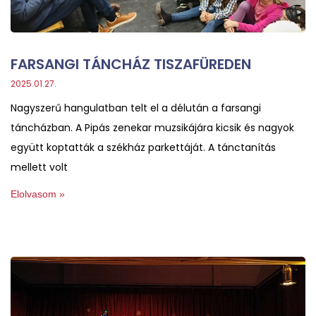
FARSANGI TÁNCHÁZ TISZAFÜREDEN
2025.01.27.
Nagyszerű hangulatban telt el a délután a farsangi
táncházban. A Pipás zenekar muzsikájára kicsik és nagyok
együtt koptatták a székház parkettáját. A tánctanítás
mellett volt
Elolvasom »