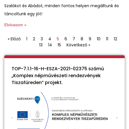
Szalókot és Abádot, minden fontos helyen megálltunk és
táncoltunk egy jót!
Elolvasom »
« Előző
1
2
3
4
5
6
7
8
9
10
11
12
13
14
15
Következő »
TOP-7.1.1-16-H-ESZA-2021-02375 számú
„Komplex népművészeti rendezvények
Tiszafüreden” projekt.