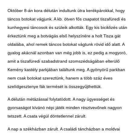
Október 8-án kora délután indultunk útra kerékpárokkal, hogy
táncos botokat vágjunk. A kb. ötven fős csapatot tiszafüredi és
kunhegyesi táncosok és szüleik alkották. Egy kis biciklizés után
érkeztünk meg a botvágás első helyszínére a holt Tisza gát
oldalába, ahol remek táncos botokat vágtunk rövid idő alatt. A
gyalog akácnál azonban van még jobb is, ez pedig a mogyoró,
amit a tiszafüredi szabadstrand szomszédságában elterülő
Kemény kastély parkjában találtunk meg. A gyönyörű parkban
nem csak botokat szereztünk, hanem a több száz éves
szelídgesztenye fák termését is összegyűjthettük.
A délután métázással folytatódott. A nagy ügyességet és
gyorsaságot kívánó népi játék minden résztvevőnek nagyon
tetszett. A csata végül döntetlennel zárult.
A nap a székházban zárult. A családi táncházban a moldvai