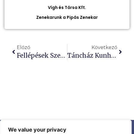
Vígh és Társa Kft.
Zenekarunk a Pipás Zenekar
Előző
Következő
Fellépések Szeptember Végén.
Táncház Kunhegyesen
We value your privacy
Aktualitások
Ismerjen meg minket