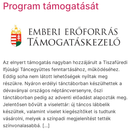
Program támogatását
Az elnyert támogatás nagyban hozzájárult a Tiszafüredi
Ifjúsági Táncegyüttes fenntartásához, működéséhez.
Eddig soha nem látott lehetőségek nyíltak meg
részükre. Nyáron erdélyi tánctáborban készülhettek a
dévaványai országos néptáncversenyre, őszi
tánctáborban pedig az adventi előadást alapozták meg.
Jelentősen bővült a viselettár: új táncos lábbelik
készültek, valamint viselet kiegészítőket is tudtunk
vásárolni, melyek a színpadi megjelenítést tették
színvonalasabbá. […]