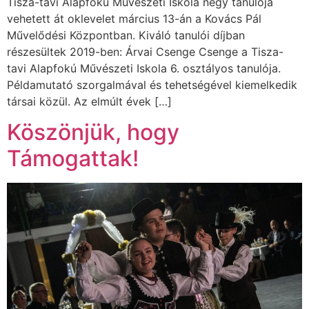
Tisza-tavi Alapfokú Művészeti Iskola négy tanulója
vehetett át oklevelet március 13-án a Kovács Pál
Művelődési Központban. Kiváló tanulói díjban
részesültek 2019-ben: Árvai Csenge Csenge a Tisza-
tavi Alapfokú Művészeti Iskola 6. osztályos tanulója.
Példamutató szorgalmával és tehetségével kiemelkedik
társai közül. Az elmúlt évek […]
Köszönjük, hogy
Támogattak!