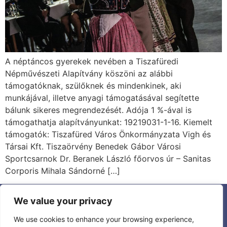
A néptáncos gyerekek nevében a Tiszafüredi
Népművészeti Alapítvány köszöni az alábbi
támogatóknak, szülőknek és mindenkinek, aki
munkájával, illetve anyagi támogatásával segítette
bálunk sikeres megrendezését. Adója 1 %-ával is
támogathatja alapítványunkat: 19219031-1-16. Kiemelt
támogatók: Tiszafüred Város Önkormányzata Vigh és
Társai Kft. Tiszaörvény Benedek Gábor Városi
Sportcsarnok Dr. Beranek László főorvos úr – Sanitas
Corporis Mihala Sándorné […]
We value your privacy
Aktualitások
Ismerjen meg minket
Dokumentumok
Tanfelügyelet
We use cookies to enhance your browsing experience,