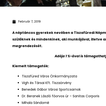
Február 7, 2019
A néptáncos gyerekek nevében a Tiszafüredi Népmű
szülőknek és mindenkinek, aki munkájával, illetve 
megrendezését.
Adója 1 %-ával is támogathatj
Kiemelt támogatók:
Tiszafüred Város Önkormányzata
Vigh és Társai Kft. Tiszaörvény
Benedek Gábor Városi Sportcsarnok
Dr. Beranek László főorvos úr – Sanitas Corporis
Mihala Sándorné