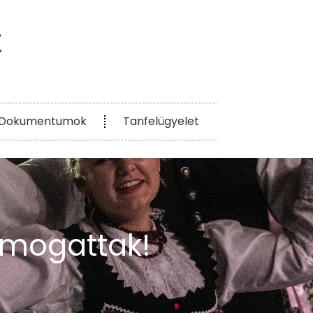
Dokumentumok
Tanfelügyelet
ámogattak!