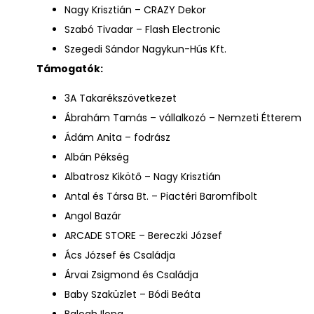
Nagy Krisztián – CRAZY Dekor
Szabó Tivadar – Flash Electronic
Szegedi Sándor Nagykun-Hús Kft.
Támogatók:
3A Takarékszövetkezet
Ábrahám Tamás – vállalkozó – Nemzeti Étterem
Ádám Anita – fodrász
Albán Pékség
Albatrosz Kikötő – Nagy Krisztián
Antal és Társa Bt. – Piactéri Baromfibolt
Angol Bazár
ARCADE STORE – Bereczki József
Ács József és Családja
Árvai Zsigmond és Családja
Baby Szaküzlet – Bódi Beáta
Balogh Ilona