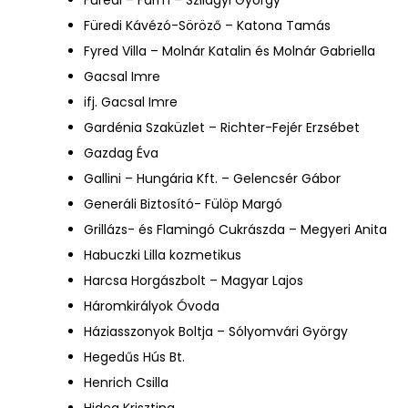
Füredi Kávézó-Söröző – Katona Tamás
Fyred Villa – Molnár Katalin és Molnár Gabriella
Gacsal Imre
ifj. Gacsal Imre
Gardénia Szaküzlet – Richter-Fejér Erzsébet
Gazdag Éva
Gallini – Hungária Kft. – Gelencsér Gábor
Generáli Biztosító- Fülöp Margó
Grillázs- és Flamingó Cukrászda – Megyeri Anita
Habuczki Lilla kozmetikus
Harcsa Horgászbolt – Magyar Lajos
Háromkirályok Óvoda
Háziasszonyok Boltja – Sólyomvári György
Hegedűs Hús Bt.
Henrich Csilla
Hideg Krisztina