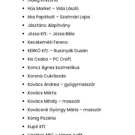
Hús Market – Vida László
Irka Papírbolt – Szatmári Lajos
Jásztánc Alapítvány
Józsa Kft. – Józsa Béla
Kecskeméti Ferenc
KERKÓ Kft. – Rusznyák Dusán
Kis Csaba – PC Craft
Koncz Ágnes kozmetikus
Korona Cukrászda
Kovács Andrea – gyógymasszőr
Kovács Márta
Kovács Mihály – masszőr
Kovácsné Gyöngy Mária – masszőr
König Pizzéria
Kupír Kft
Ligetker ABC – Varga Judit