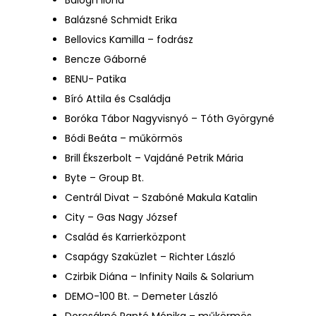
Balázsné Schmidt Erika
Bellovics Kamilla – fodrász
Bencze Gáborné
BENU- Patika
Bíró Attila és Családja
Boróka Tábor Nagyvisnyó – Tóth Györgyné
Bódi Beáta – műkörmös
Brill Ékszerbolt – Vajdáné Petrik Mária
Byte – Group Bt.
Centrál Divat – Szabóné Makula Katalin
City – Gas Nagy József
Család és Karrierközpont
Csapágy Szaküzlet – Richter László
Czirbik Diána – Infinity Nails & Solarium
DEMO-100 Bt. – Demeter László
Dorcsákné Pantó Mónika – műkörmös