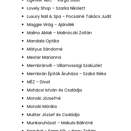
Lovely Shop – Szarka Nikolett
Luxury Nail & Spa – Pocsainé Takács Judit
Maggie Virág – Ajándék
Malino Ablak – Malinóczki Zoltán
Mandala Optika
Mátyus Sándorné
Mester Marianna
Membránvill – Villamossági Szaküzlet
Membrán Építők Áruháza – Szabó Réka
MÉZ – Divat
Mohácsi István és Családja
Monoki Józsefné
Monoki Mónika
Muliter József és Családja
Munkaruházat – Makula Bálintné
Nagyhal – Farm Kft. – Nagy Zoltán