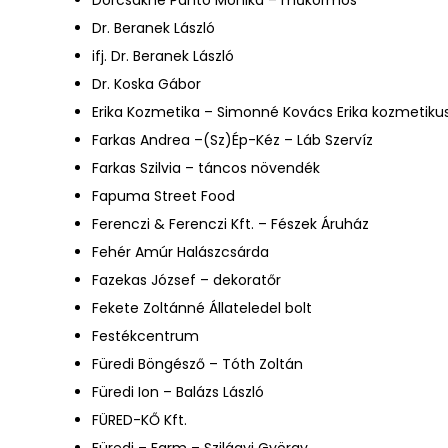
Dr. Beranek László
ifj. Dr. Beranek László
Dr. Koska Gábor
Erika Kozmetika – Simonné Kovács Erika kozmetiku
Farkas Andrea –(Sz)Ép-Kéz – Láb Szervíz
Farkas Szilvia – táncos növendék
Fapuma Street Food
Ferenczi & Ferenczi Kft. – Fészek Áruház
Fehér Amúr Halászcsárda
Fazekas József – dekoratőr
Fekete Zoltánné Állateledel bolt
Festékcentrum
Füredi Böngésző – Tóth Zoltán
Füredi Ion – Balázs László
FÜRED-KŐ Kft.
Füredi – Farm – Szilágyi György