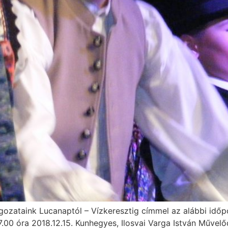
ozataink Lucanaptól – Vízkeresztig címmel az alábbi időpo
.00 óra 2018.12.15. Kunhegyes, Ilosvai Varga István Művelőd