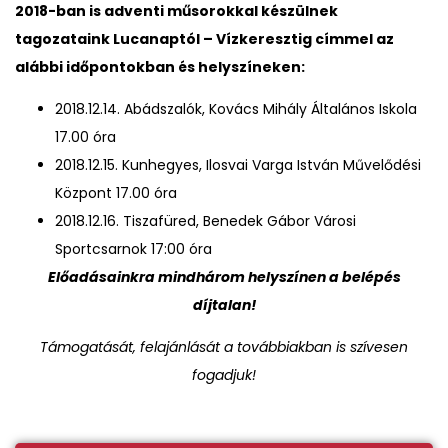
2018-ban is adventi műsorokkal készülnek
tagozataink Lucanaptól – Vízkeresztig címmel az
alábbi időpontokban és helyszíneken:
2018.12.14. Abádszalók, Kovács Mihály Általános Iskola
17.00 óra
2018.12.15. Kunhegyes, Ilosvai Varga István Művelődési
Központ 17.00 óra
2018.12.16. Tiszafüred, Benedek Gábor Városi
Sportcsarnok 17:00 óra
Előadásainkra mindhárom helyszínen a belépés
díjtalan!
Támogatását, felajánlását a továbbiakban is szívesen
fogadjuk!