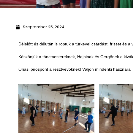
Szeptember 25, 2024
Délelőtt és délután is roptuk a túrkevei csárdást, frisset és a
Köszönjük a táncmestereknek, Hajninak és Gergőnek a kiváló
Óriási pirospont a résztvevőknek! Váljon mindenki hasznára