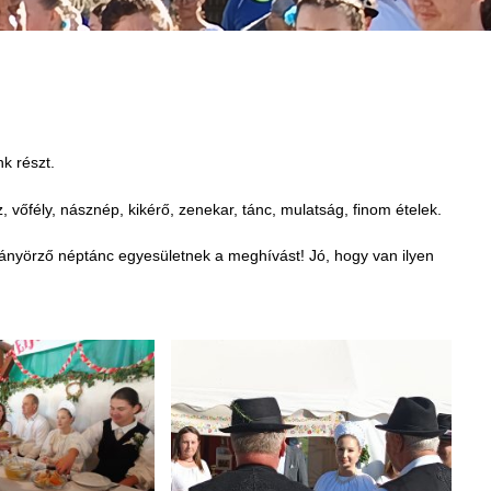
k részt.
vőfély, násznép, kikérő, zenekar, tánc, mulatság, finom ételek.
ányörző néptánc egyesületnek a meghívást! Jó, hogy van ilyen