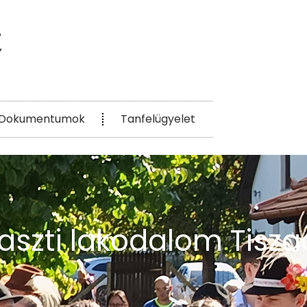
Dokumentumok
Tanfelügyelet
zti lakodalom Tisza