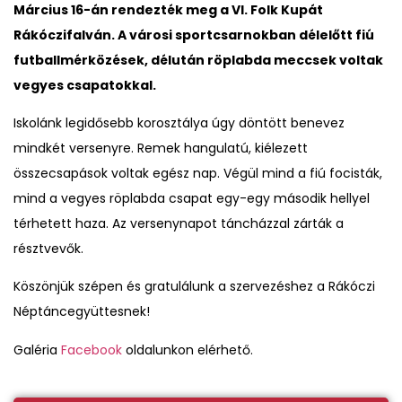
Március 16-án rendezték meg a VI. Folk Kupát
Rákóczifalván. A városi sportcsarnokban délelőtt fiú
futballmérközések, délután röplabda meccsek voltak
vegyes csapatokkal.
Iskolánk legidősebb korosztálya úgy döntött benevez
mindkét versenyre. Remek hangulatú, kiélezett
összecsapások voltak egész nap. Végül mind a fiú focisták,
mind a vegyes röplabda csapat egy-egy második hellyel
térhetett haza. Az versenynapot táncházzal zárták a
résztvevők.
Köszönjük szépen és gratulálunk a szervezéshez a Rákóczi
Néptáncegyüttesnek!
Galéria
Facebook
oldalunkon elérhető.