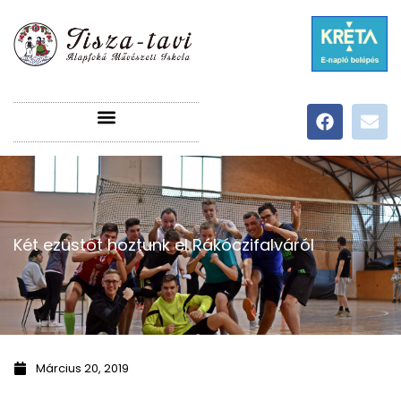
Két ezüstöt hoztunk el Rákóczifalváról
Március 20, 2019