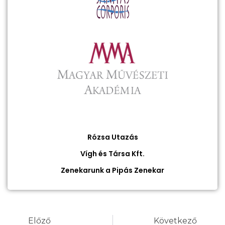
Rózsa Utazás
Vígh és Társa Kft.
Zenekarunk a Pipás Zenekar
Előző
Következő