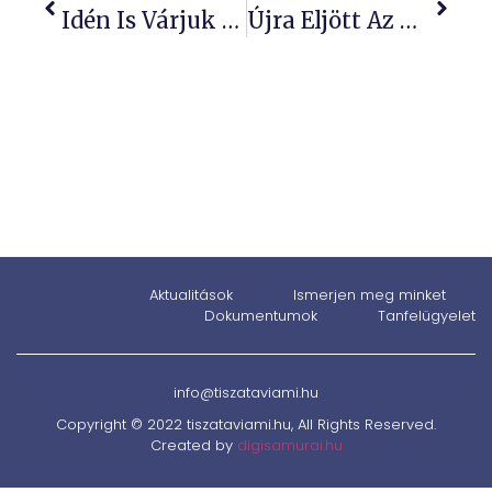
Idén Is Várjuk Szeretettel A Táncosokat Táborozni
Újra Eljött Az Abádszalóki Böllér Fesztivál!
Aktualitások
Ismerjen meg minket
Dokumentumok
Tanfelügyelet
info@tiszataviami.hu
Copyright © 2022 tiszataviami.hu, All Rights Reserved.
Created by
digisamurai.hu