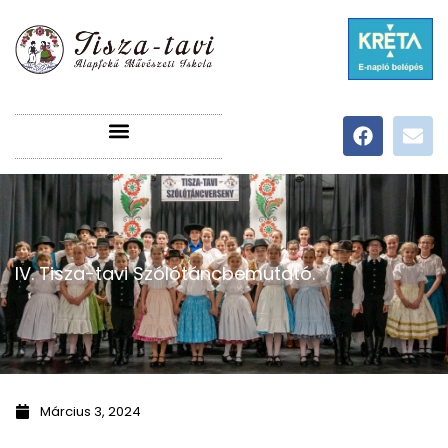
IV. Tisza-tavi Szólótáncbemutató.
Március 3, 2024