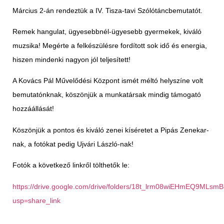
Március 2-án rendeztük a IV. Tisza-tavi Szólótáncbemutatót.
Remek hangulat, ügyesebbnél-ügyesebb gyermekek, kiváló
muzsika! Megérte a felkészülésre fordított sok idő és energia,
hiszen mindenki nagyon jól teljesített!
A Kovács Pál Művelődési Központ ismét méltó helyszíne volt
bemutatónknak, köszönjük a munkatársak mindig támogató
hozzáállását!
Köszönjük a pontos és kiváló zenei kíséretet a Pipás Zenekar-
nak, a fotókat pedig Ujvári László-nak!
Fotók a következő linkről tölthetők le:
https://drive.google.com/drive/folders/18t_lrm08wiEHmEQ9MLsm
usp=share_link