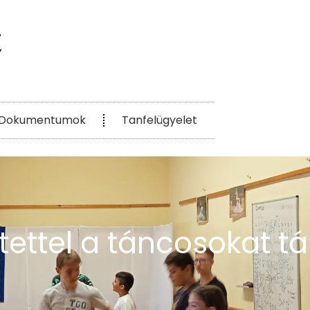
Dokumentumok
Tanfelügyelet
etettel a táncosokat t