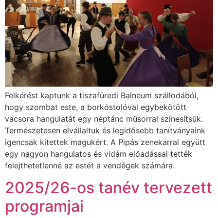
Felkérést kaptunk a tiszafüredi Balneum szállodából,
hogy szombat este, a borkóstolóval egybekötött
vacsora hangulatát egy néptánc műsorral színesítsük.
Természetesen elvállaltuk és legidősebb tanítványaink
igencsak kitettek magukért. A Pipás zenekarral együtt
egy nagyon hangulatos és vidám előadással tették
felejthetetlenné az estét a vendégek számára.
2025/26-os tanév tervezett
programjai