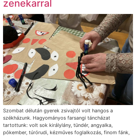
zenekarral
Szombat délután gyerek zsivajtól volt hangos a
székházunk. Hagyományos farsangi táncházat
tartottunk: volt sok királylány, tündér, angyalka,
pókember, túrórudi, kézműves foglalkozás, finom fánk,