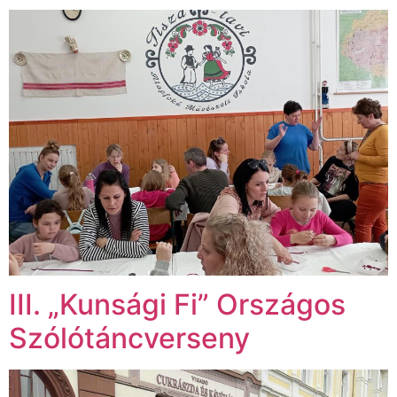
III. „Kunsági Fi” Országos
Szólótáncverseny