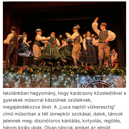
Iskolánkban hagyomány, hogy karácsony közeledtével a
gyerekek műsorral készülnek szüleiknek,
megajándékozva őket. A „Luca naptól vízkeresztig”
című műsorban a téli ünnepkör szokásai, dalok, táncok
jelennek meg: disznótoros kántálás, kotyolás, regölés,
három király járás. Olyan táncok amiket az elmúlt