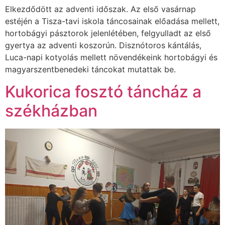
Elkezdődött az adventi időszak. Az első vasárnap
estéjén a Tisza-tavi iskola táncosainak előadása mellett,
hortobágyi pásztorok jelenlétében, felgyulladt az első
gyertya az adventi koszorún. Disznótoros kántálás,
Luca-napi kotyolás mellett növendékeink hortobágyi és
magyarszentbenedeki táncokat mutattak be.
Kukorica fosztó táncház a
székházban