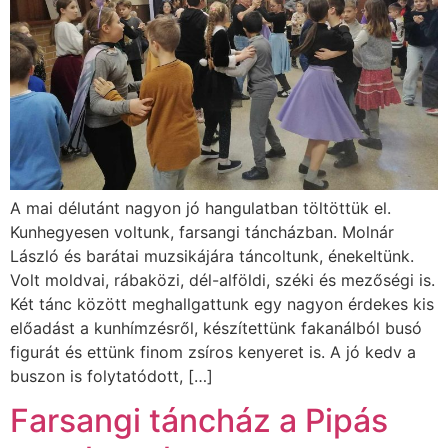
A mai délutánt nagyon jó hangulatban töltöttük el.
Kunhegyesen voltunk, farsangi táncházban. Molnár
László és barátai muzsikájára táncoltunk, énekeltünk.
Volt moldvai, rábaközi, dél-alföldi, széki és mezőségi is.
Két tánc között meghallgattunk egy nagyon érdekes kis
előadást a kunhímzésről, készítettünk fakanálból busó
figurát és ettünk finom zsíros kenyeret is. A jó kedv a
buszon is folytatódott, […]
Farsangi táncház a Pipás