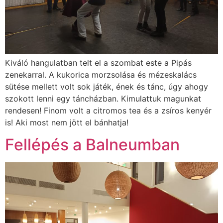
Kiváló hangulatban telt el a szombat este a Pipás
zenekarral. A kukorica morzsolása és mézeskalács
sütése mellett volt sok játék, ének és tánc, úgy ahogy
szokott lenni egy táncházban. Kimulattuk magunkat
rendesen! Finom volt a citromos tea és a zsíros kenyér
is! Aki most nem jött el bánhatja!
Fellépés a Balneumban