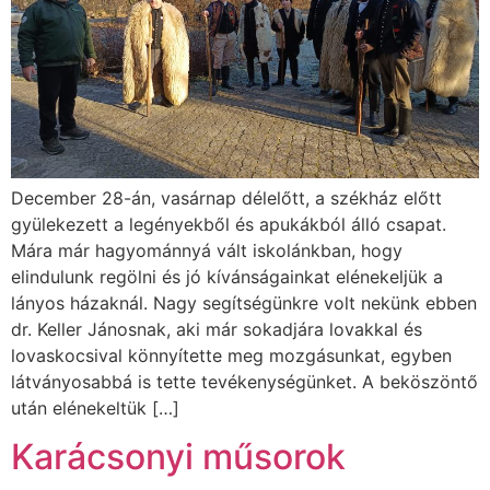
December 28-án, vasárnap délelőtt, a székház előtt
gyülekezett a legényekből és apukákból álló csapat.
Mára már hagyománnyá vált iskolánkban, hogy
elindulunk regölni és jó kívánságainkat elénekeljük a
lányos házaknál. Nagy segítségünkre volt nekünk ebben
dr. Keller Jánosnak, aki már sokadjára lovakkal és
lovaskocsival könnyítette meg mozgásunkat, egyben
látványosabbá is tette tevékenységünket. A beköszöntő
után elénekeltük […]
Karácsonyi műsorok