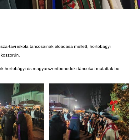
sza-tavi iskola táncosainak előadása mellett, hortobágyi
i koszorún.
ink hortobágyi és magyarszentbenedeki táncokat mutattak be.