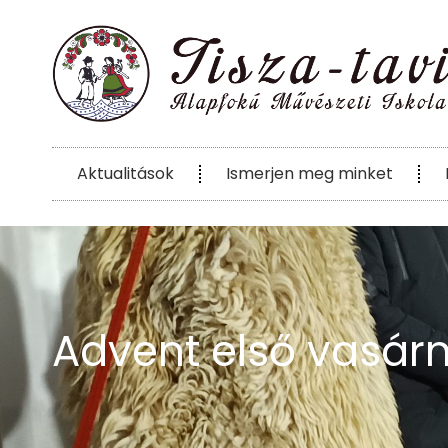
Aktualitások
Ismerjen meg minket
Advent első vasár