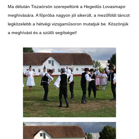
Ma délután Tiszaörsön szerepeltünk a Hegedűs Lovasmajor
meghívására. A főpróba nagyon jól sikerült, a mezőföldi táncot
legközelebb a hétvégi vizsgaműsoron mutatjuk be. Köszönjük
a meghívást és a szülői segítséget!