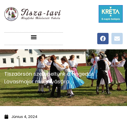
Tiszaörsön szerepeltünk a Hegedűs
Lovasmajor meghívására.
Június 4, 2024