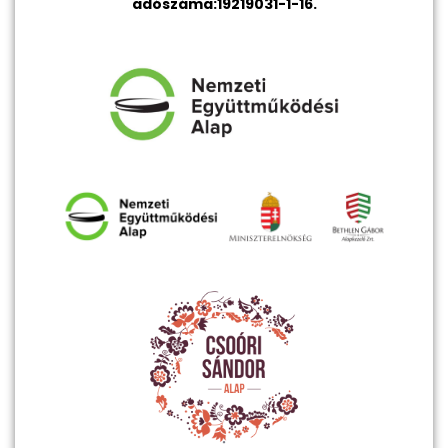
adószáma:19219031-1-16.