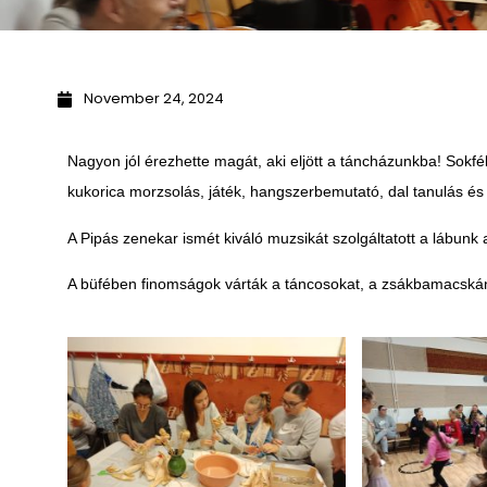
November 24, 2024
Nagyon jól érezhette magát, aki eljött a táncházunkba! Sokfé
kukorica morzsolás, játék, hangszerbemutató, dal tanulás és
A Pipás zenekar ismét kiváló muzsikát szolgáltatott a lábunk 
A büfében finomságok várták a táncosokat, a zsákbamacskána