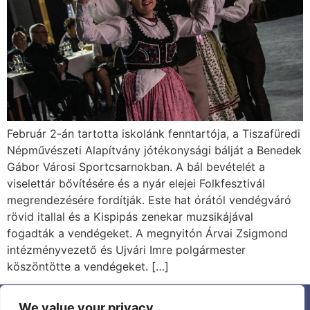
Február 2-án tartotta iskolánk fenntartója, a Tiszafüredi
Népművészeti Alapítvány jótékonysági bálját a Benedek
Gábor Városi Sportcsarnokban. A bál bevételét a
viselettár bővítésére és a nyár elejei Folkfesztivál
megrendezésére fordítják. Este hat órától vendégváró
rövid itallal és a Kispipás zenekar muzsikájával
fogadták a vendégeket. A megnyitón Árvai Zsigmond
intézményvezető és Ujvári Imre polgármester
köszöntötte a vendégeket. […]
We value your privacy
Aktualitások
Ismerjen meg minket