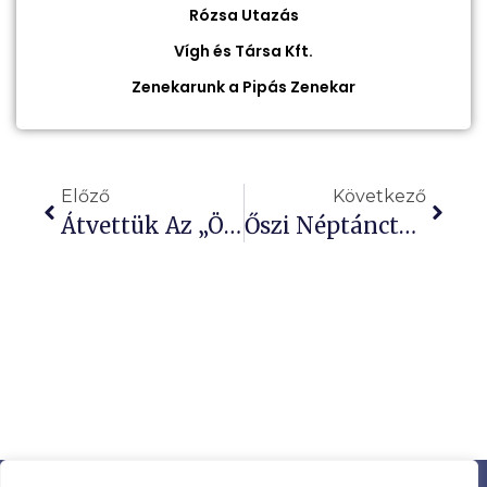
Rózsa Utazás
Vígh és Társa Kft.
Zenekarunk a Pipás Zenekar
Előző
Következő
Átvettük Az „Ön Választ, Mi Segítünk” Pályázat Nyereményét
Őszi Néptánctábor