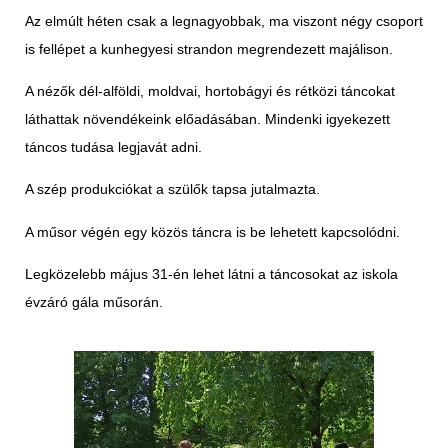
Az elmúlt héten csak a legnagyobbak, ma viszont négy csoport
is fellépet a kunhegyesi strandon megrendezett majálison.
A nézők dél-alföldi, moldvai, hortobágyi és rétközi táncokat
láthattak növendékeink előadásában. Mindenki igyekezett
táncos tudása legjavát adni.
A szép produkciókat a szülők tapsa jutalmazta.
A műsor végén egy közös táncra is be lehetett kapcsolódni.
Legközelebb május 31-én lehet látni a táncosokat az iskola
évzáró gála műsorán.