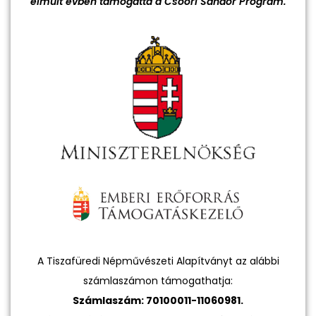
elmúlt évben támogatta a Csoóri Sándor Program.
A Tiszafüredi Népművészeti Alapítványt az alábbi
számlaszámon támogathatja:
Számlaszám: 70100011-11060981.