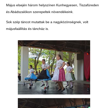
Május elsején három helyszínen Kunhegyesen, Tiszafüreden
és Abádszalókon szerepeltek növendékeink.
Sok szép táncot mutattak be a nagyközönségnek, volt
májusfaállítás és táncház is.