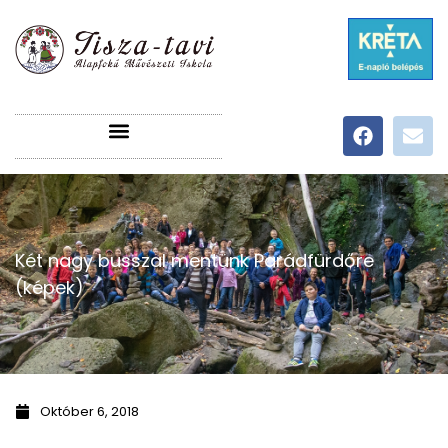
Két nagy busszal mentünk Parádfürdőre
(képek)
Október 6, 2018