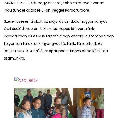
PARÁDFÜRDŐ | Két nagy busszal, több mint nyolcvanan
indultunk el október 6-án, reggel Parádfürdőre.
Szerencsésen alakult az időjárás az iskola hagyományos
őszi családi napján. Kellemes, napos idő várt ránk
Parádfürdőn és ez ki is tartott a nap végéig. A szombati nap
folyamán túráztunk, gyöngyöt fűztünk, táncoltunk és
játszottunk is. A szülői csapat pedig finom ebéd készített
számunkra.