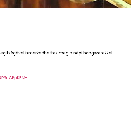
 segítségével ismerkedhettek meg a népi hangszerekkel.
wAR3eCPpKBM-
Y