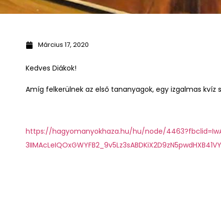
Március 17, 2020
Kedves Diákok!
Amíg felkerülnek az első tananyagok, egy izgalmas kvíz
https://hagyomanyokhaza.hu/hu/node/4463?fbclid=I
3IIMAcLeIQOxGWYFB2_9v5Lz3sABDKiX2D9zN5pwdHXB41V