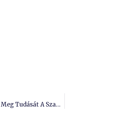
Több Mint Ötven Táncos Mutatta Meg Tudását A Szakmai Zsűri Előtt