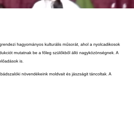
egrendezi hagyományos kulturális műsorát, ahol a nyolcadikosok
odukciót mutatnak be a főleg szülőkből álló nagyközönségnek. A
előadások is.
ádszalóki növendékeink moldvait és jászságit táncoltak. A