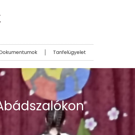
Dokumentumok
Tanfelügyelet
 Abádszalókon