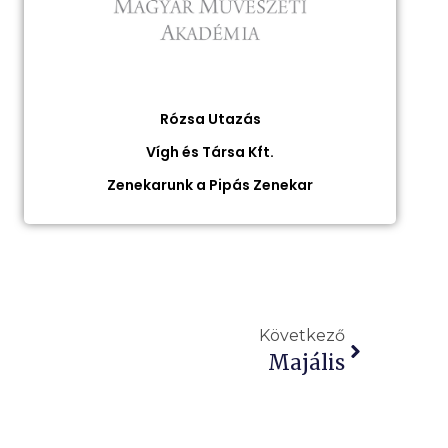
Rózsa Utazás
Vígh és Társa Kft.
Zenekarunk a Pipás Zenekar
Következő
Majális