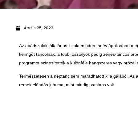
Április 25, 2023
Az abádszalóki általános iskola minden tanév áprilisában m
keringőt táncolnak, a többi osztályok pedig zenés-táncos pr
programot színesítették a különféle hangszeres vagy prózai 
Természetesen a néptánc sem maradhatott ki a gálából. Az ab
remek előadás jutalma, mint mindig, vastaps volt.