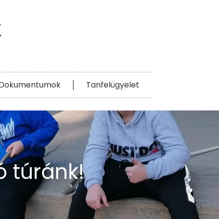
Dokumentumok
Tanfelügyelet
ó túránk!