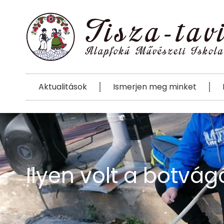
Aktualitások
Ismerjen meg minket
Ilyen volt a botvág