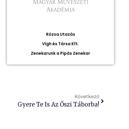
Rózsa Utazás
Vígh és Társa Kft.
Zenekarunk a Pipás Zenekar
Következő
Gyere Te Is Az Őszi Táborba!