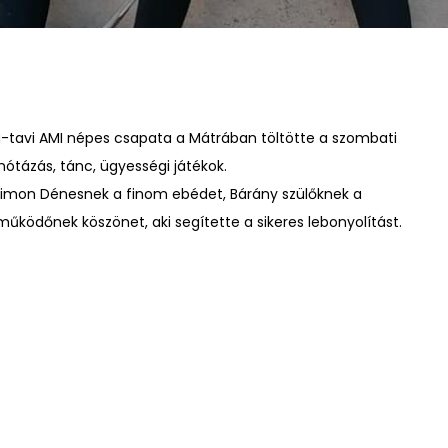
a-tavi AMI népes csapata a Mátrában töltötte a szombati
 nótázás, tánc, ügyességi játékok.
Simon Dénesnek a finom ebédet, Bárány szülőknek a
űködőnek köszönet, aki segítette a sikeres lebonyolítást.