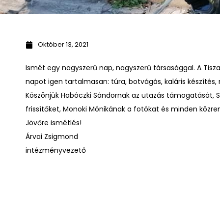
Október 13, 2021
Ismét egy nagyszerű nap, nagyszerű társasággal. A Tisz
napot igen tartalmasan: túra, botvágás, kaláris készítés,
Köszönjük Habóczki Sándornak az utazás támogatását, 
frissítőket, Monoki Mónikának a fotókat és minden közrem
Jövőre ismétlés!
Árvai Zsigmond
intézményvezető