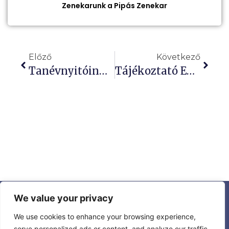
Zenekarunk a Pipás Zenekar
Előző
Következő
Tanévnyitóink Időpontjai
Tájékoztató Egészségügyi Intézkedésekről
We value your privacy
Aktualitások
Ismerjen meg minket
Dokumentumok
Tanfelügyelet
We use cookies to enhance your browsing experience,
serve personalized ads or content, and analyze our traffic.