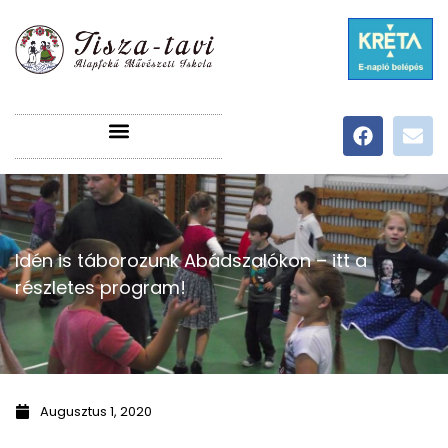
Idén is táborozunk Abádszalókon – itt a
részletes program!
Augusztus 1, 2020