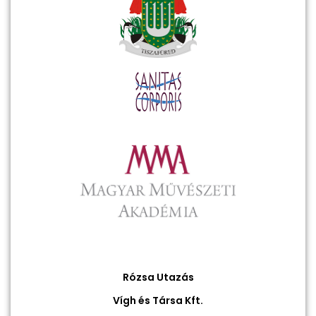
Rózsa Utazás
Vígh és Társa Kft.