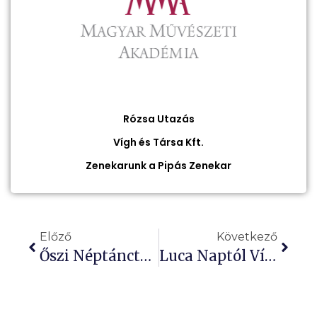
Rózsa Utazás
Vígh és Társa Kft.
Zenekarunk a Pipás Zenekar
Előző
Következő
Őszi Néptánctábor
Luca Naptól Vízkeresztig – Betlehemes Műsor