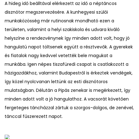
A hideg idő beálltával elérkezett az idő a néptáncos
disznótor megszervezésére. A kunhegyesi szülői
munkaközösség már rutinosnak mondható ezen a
területen, valamint a helyi szakiskola és udvara kiváló
helyszíne a rendezvénynek így minden adott volt, hogy jó
hangulatú napot töltsenek együtt a résztvevők. A gyerekek
és fiatalok nagy kedvvel vetették bele magukat a
munkába. Igen népes tiszafüredi csapat is csatlakozott a
házigazdákhoz, valamint Budapestről is érkeztek vendégek,
így közel nyolcvanan lettünk az esti disznótoros
mulatságban. Délután a Pipás zenekar is megérkezett, így
minden adott volt a jó hangulathoz. A vacsorát követően
fergeteges táncházzal zártuk a szorgos-dolgos, de zenével,
tánccal fűszerezett napot.