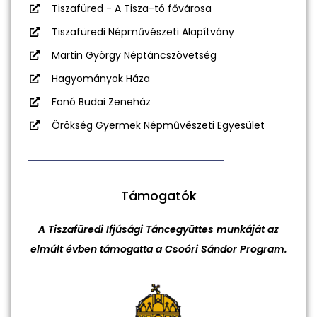
Tiszafüred - A Tisza-tó fővárosa
Tiszafüredi Népművészeti Alapítvány
Martin György Néptáncszövetség
Hagyományok Háza
Fonó Budai Zeneház
Örökség Gyermek Népművészeti Egyesület
Támogatók
A Tiszafüredi Ifjúsági Táncegyüttes munkáját az
elmúlt évben támogatta a Csoóri Sándor Program.