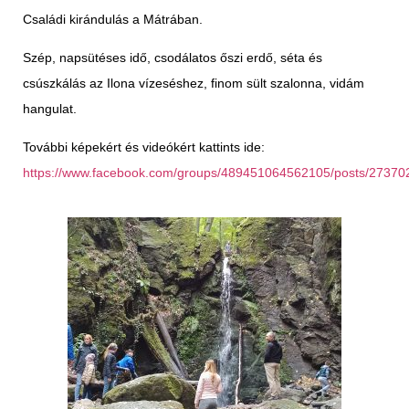
Családi kirándulás a Mátrában.
Szép, napsütéses idő, csodálatos őszi erdő, séta és
csúszkálás az Ilona vízeséshez, finom sült szalonna, vidám
hangulat.
További képekért és videókért kattints ide:
https://www.facebook.com/groups/489451064562105/posts/2737