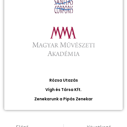
Rózsa Utazás
Vígh és Társa Kft.
Zenekarunk a Pipás Zenekar