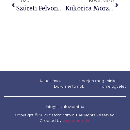
Előző
Következő
Szüreti Felvonuláson Vettünk Részt!
Kukorica Morzsoló Táncház Kunhegyesen.
Aktualitások
Ismerjen meg minket
Dokumentumok
Tanfelügyelet
info@tiszataviami.hu
Copyright © 2022 tiszataviami.hu, All Rights Reserved.
Created by
digisamurai.hu