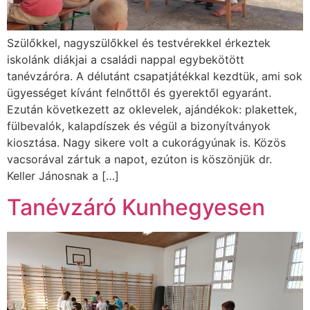
Szülőkkel, nagyszülőkkel és testvérekkel érkeztek
iskolánk diákjai a családi nappal egybekötött
tanévzáróra. A délutánt csapatjátékkal kezdtük, ami sok
ügyességet kívánt felnőttől és gyerektől egyaránt.
Ezután következett az oklevelek, ajándékok: plakettek,
fülbevalók, kalapdíszek és végül a bizonyítványok
kiosztása. Nagy sikere volt a cukorágyúnak is. Közös
vacsorával zártuk a napot, ezúton is köszönjük dr.
Keller Jánosnak a […]
Tanévzáró Kunhegyesen