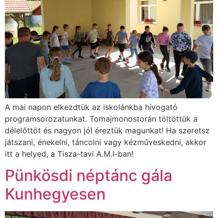
A mai napon elkezdtük az iskolánkba hívogató
programsorozatunkat. Tomajmonostorán töltöttük a
délelőttöt és nagyon jól éreztük magunkat! Ha szeretsz
játszani, énekelni, táncolni vagy kézműveskedni, akkor
itt a helyed, a Tisza-tavi A.M.I-ban!
Pünkösdi néptánc gála
Kunhegyesen