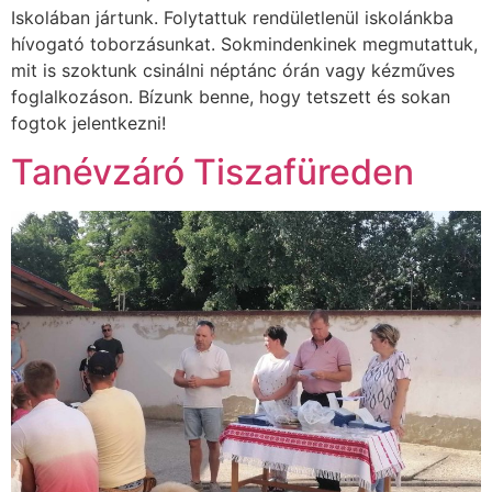
Iskolában jártunk. Folytattuk rendületlenül iskolánkba
hívogató toborzásunkat. Sokmindenkinek megmutattuk,
mit is szoktunk csinálni néptánc órán vagy kézműves
foglalkozáson. Bízunk benne, hogy tetszett és sokan
fogtok jelentkezni!
Tanévzáró Tiszafüreden