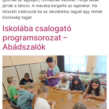
járták a táncot. A macska kergette az egereket. Ha
tetszett iratkozzál be az iskolánkba, legyél egy remek
közösség tagja!
Iskolába csalogató
programsorozat –
Abádszalók