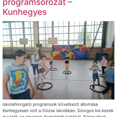
programsorozat –
Kunhegyes
Iskolahívogató programunk következő állomása
Kunhegyesen volt a Dózsa iskolában. Szorgos kis kezek
gyurták az agyagot, formázták katókát. Fürge lábak