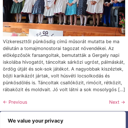
Vízkereszttől pünkösdig című műsorát mutatta be ma
délután a tomajmonostorai tagozat növendékei. Az
előképzősök farsangoltak, bemutatták a Gergely napi
iskolába hívogatót, táncoltak sárközi ugróst, pálmáskát,
ördög útját és sok-sok játékot. A nagyobbak kiszéztek,
böjti karikázót jártak, volt húsvéti locsolkodás és
pünkösdölés is. Táncoltak csallóközit, rimócit, rétközit,
rábaközit és moldvait. Jó volt látni a sok mosolygós […]
←
Previous
Next
→
We value your privacy
Aktualitások
Ismerjen meg minket
Dokumentumok
Tanfelügyelet