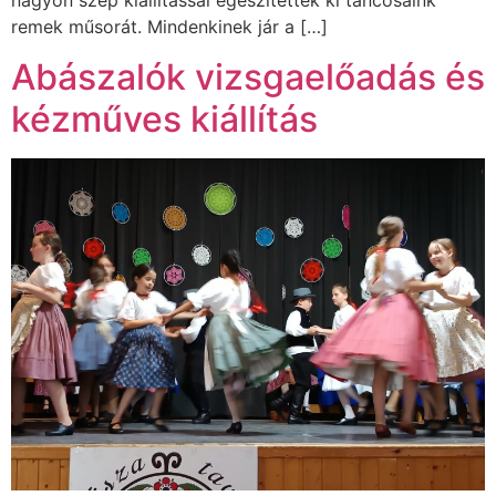
nagyon szép kiállítással egészítették ki táncosaink
remek műsorát. Mindenkinek jár a […]
Abászalók vizsgaelőadás és
kézműves kiállítás