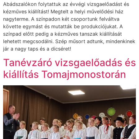
Abádszalókon folytattuk az évvégi vizsgaelőadást és
kézműves kiállítást! Megtelt a helyi művelődési ház
nagyterme. A színpadon két csoportunk felváltva
követte egymást és mutatták be produkciójukat. A
színpad előtt pedig a kézműves tanszak kiállítását
lehetett megcsodálni. Szép műsort adtunk, mindenkinek
jár a nagy taps és a dicséret!
Tanévzáró vizsgaelőadás és
kiállítás Tomajmonostorán