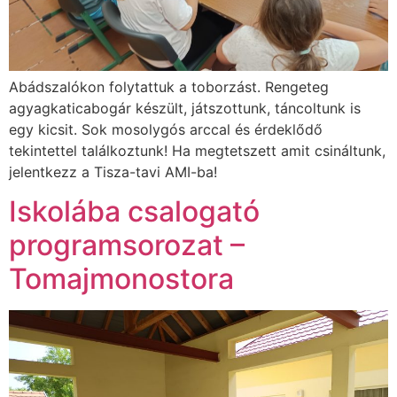
Abádszalókon folytattuk a toborzást. Rengeteg
agyagkaticabogár készült, játszottunk, táncoltunk is
egy kicsit. Sok mosolygós arccal és érdeklődő
tekintettel találkoztunk! Ha megtetszett amit csináltunk,
jelentkezz a Tisza-tavi AMI-ba!
Iskolába csalogató
programsorozat –
Tomajmonostora