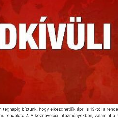
 tegnapig bíztunk, hogy elkezdhetjük április 19-től a rende
orm. rendelete 2. A köznevelési intézményekben, valamint 