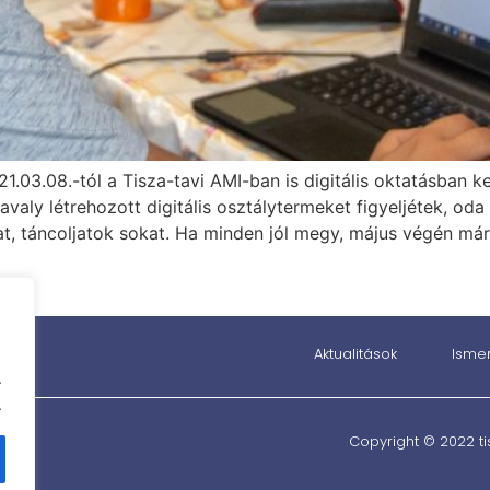
1.03.08.-tól a Tisza-tavi AMI-ban is digitális oktatásban 
avaly létrehozott digitális osztálytermeket figyeljétek, oda 
at, táncoljatok sokat. Ha minden jól megy, május végén má
Aktualitások
Isme
.
.
Copyright © 2022 ti