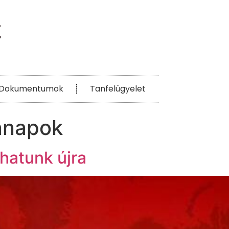
Dokumentumok
Tanfelügyelet
nnapok
zhatunk újra