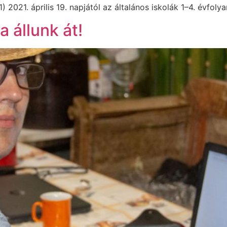
) 2021. április 19. napjától az általános iskolák 1–4. évfoly
a állunk át!